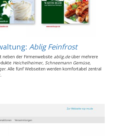
waltung:
Ablig Feinfrost
gt neben der Firmenwebsite
ablig.de
über mehrere
rodukte
Heichelheimer
,
Schneemann Gemüse
,
ger
. Alle fünf Webseiten werden komfortabel zentral
.